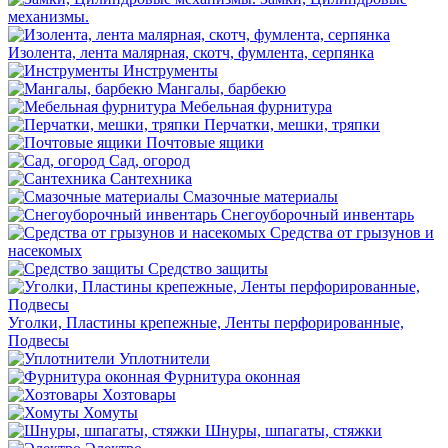
механизмы.
Изолента, лента малярная, скотч, фумлента, серпянка
Инструменты
Мангалы, барбекю
Мебельная фурнитура
Перчатки, мешки, тряпки
Почтовые ящики
Сад, огород
Сантехника
Смазочные материалы
Снегоуборочный инвентарь
Средства от грызунов и
насекомых
Средство защиты
Уголки, Пластины крепежные, Ленты перфорированные,
Подвесы
Уплотнители
Фурнитура оконная
Хозтовары
Хомуты
Шнуры, шпагаты, стяжки