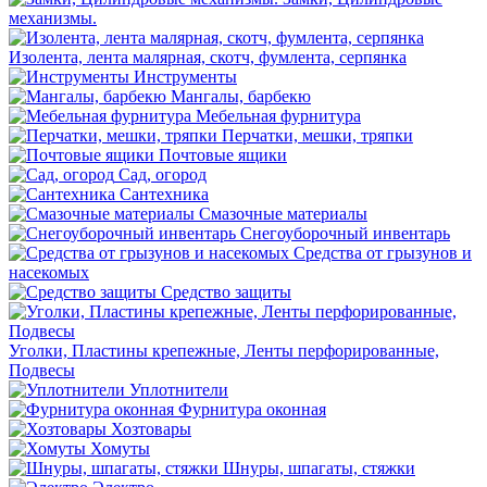
механизмы.
Изолента, лента малярная, скотч, фумлента, серпянка
Инструменты
Мангалы, барбекю
Мебельная фурнитура
Перчатки, мешки, тряпки
Почтовые ящики
Сад, огород
Сантехника
Смазочные материалы
Снегоуборочный инвентарь
Средства от грызунов и
насекомых
Средство защиты
Уголки, Пластины крепежные, Ленты перфорированные,
Подвесы
Уплотнители
Фурнитура оконная
Хозтовары
Хомуты
Шнуры, шпагаты, стяжки