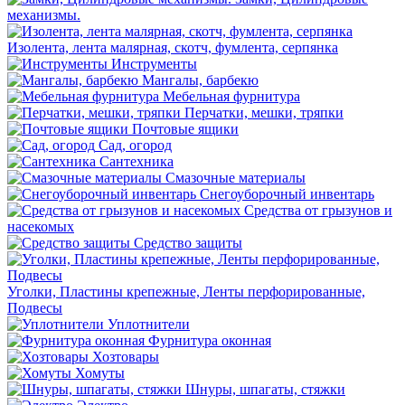
механизмы.
Изолента, лента малярная, скотч, фумлента, серпянка
Инструменты
Мангалы, барбекю
Мебельная фурнитура
Перчатки, мешки, тряпки
Почтовые ящики
Сад, огород
Сантехника
Смазочные материалы
Снегоуборочный инвентарь
Средства от грызунов и
насекомых
Средство защиты
Уголки, Пластины крепежные, Ленты перфорированные,
Подвесы
Уплотнители
Фурнитура оконная
Хозтовары
Хомуты
Шнуры, шпагаты, стяжки