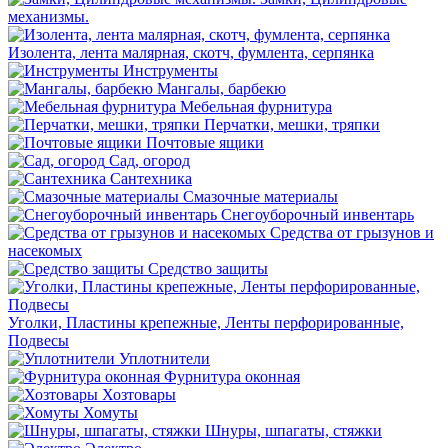
механизмы.
Изолента, лента малярная, скотч, фумлента, серпянка
Инструменты
Мангалы, барбекю
Мебельная фурнитура
Перчатки, мешки, тряпки
Почтовые ящики
Сад, огород
Сантехника
Смазочные материалы
Снегоуборочный инвентарь
Средства от грызунов и
насекомых
Средство защиты
Уголки, Пластины крепежные, Ленты перфорированные,
Подвесы
Уплотнители
Фурнитура оконная
Хозтовары
Хомуты
Шнуры, шпагаты, стяжки