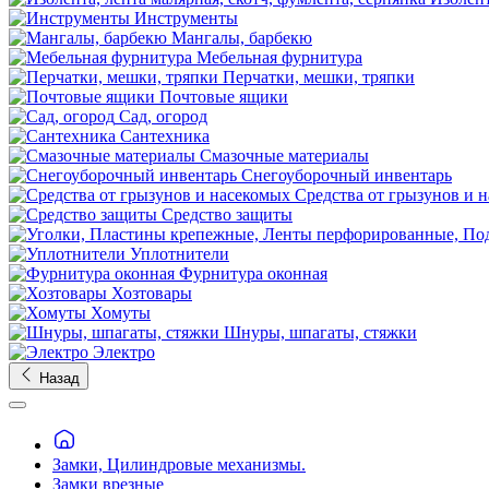
Инструменты
Мангалы, барбекю
Мебельная фурнитура
Перчатки, мешки, тряпки
Почтовые ящики
Сад, огород
Сантехника
Смазочные материалы
Снегоуборочный инвентарь
Средства от грызунов и 
Средство защиты
Уплотнители
Фурнитура оконная
Хозтовары
Хомуты
Шнуры, шпагаты, стяжки
Электро
Назад
Замки, Цилиндровые механизмы.
Замки врезные