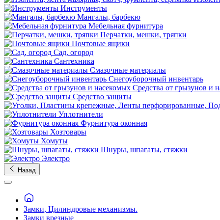
Инструменты
Мангалы, барбекю
Мебельная фурнитура
Перчатки, мешки, тряпки
Почтовые ящики
Сад, огород
Сантехника
Смазочные материалы
Снегоуборочный инвентарь
Средства от грызунов и 
Средство защиты
Уплотнители
Фурнитура оконная
Хозтовары
Хомуты
Шнуры, шпагаты, стяжки
Электро
Назад
Замки, Цилиндровые механизмы.
Замки врезные