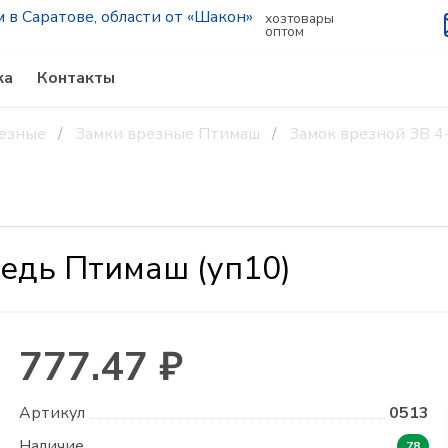
хозтовары
оптом
ка
Контакты
резные
Замки врезные Птимаш
Замок врезной ЗВ 4
медь Птимаш (уп10)
777.47 ₽
Артикул
0513
Наличие
78