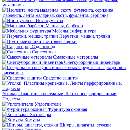
механизмы.
Изолента, лента малярная, скотч, фумлента, серпянка
Инструменты
Мангалы, барбекю
Мебельная фурнитура
Перчатки, мешки, тряпки
Почтовые ящики
Сад, огород
Сантехника
Смазочные материалы
Снегоуборочный инвентарь
Средства от грызунов и
насекомых
Средство защиты
Уголки, Пластины крепежные, Ленты перфорированные,
Подвесы
Уплотнители
Фурнитура оконная
Хозтовары
Хомуты
Шнуры, шпагаты, стяжки