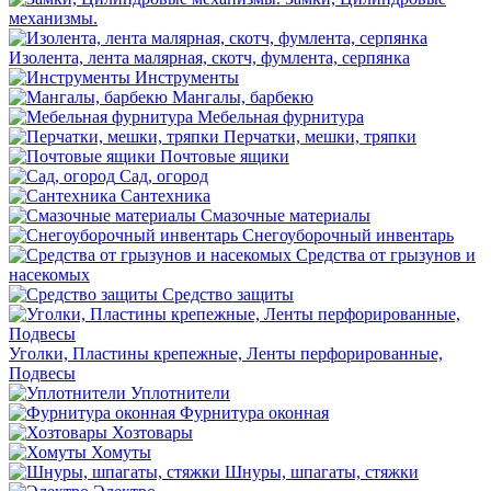
механизмы.
Изолента, лента малярная, скотч, фумлента, серпянка
Инструменты
Мангалы, барбекю
Мебельная фурнитура
Перчатки, мешки, тряпки
Почтовые ящики
Сад, огород
Сантехника
Смазочные материалы
Снегоуборочный инвентарь
Средства от грызунов и
насекомых
Средство защиты
Уголки, Пластины крепежные, Ленты перфорированные,
Подвесы
Уплотнители
Фурнитура оконная
Хозтовары
Хомуты
Шнуры, шпагаты, стяжки