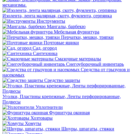
механизмы.
Изолента, лента малярная, скотч, фумлента, серпянка
Инструменты
Мангалы, барбекю
Мебельная фурнитура
Перчатки, мешки, тряпки
Почтовые ящики
Сад, огород
Сантехника
Смазочные материалы
Снегоуборочный инвентарь
Средства от грызунов и
насекомых
Средство защиты
Уголки, Пластины крепежные, Ленты перфорированные,
Подвесы
Уплотнители
Фурнитура оконная
Хозтовары
Хомуты
Шнуры, шпагаты, стяжки