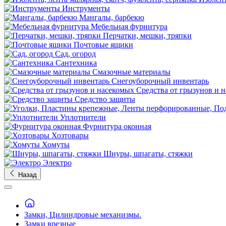
Инструменты
Мангалы, барбекю
Мебельная фурнитура
Перчатки, мешки, тряпки
Почтовые ящики
Сад, огород
Сантехника
Смазочные материалы
Снегоуборочный инвентарь
Средства от грызунов и 
Средство защиты
Уплотнители
Фурнитура оконная
Хозтовары
Хомуты
Шнуры, шпагаты, стяжки
Электро
Назад
Замки, Цилиндровые механизмы.
Замки врезные