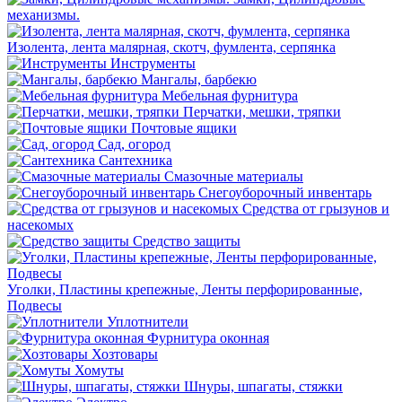
механизмы.
Изолента, лента малярная, скотч, фумлента, серпянка
Инструменты
Мангалы, барбекю
Мебельная фурнитура
Перчатки, мешки, тряпки
Почтовые ящики
Сад, огород
Сантехника
Смазочные материалы
Снегоуборочный инвентарь
Средства от грызунов и
насекомых
Средство защиты
Уголки, Пластины крепежные, Ленты перфорированные,
Подвесы
Уплотнители
Фурнитура оконная
Хозтовары
Хомуты
Шнуры, шпагаты, стяжки