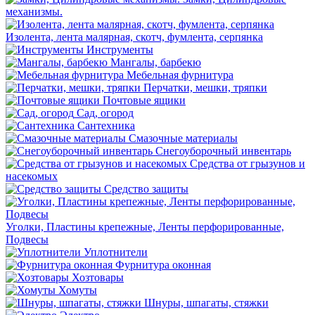
механизмы.
Изолента, лента малярная, скотч, фумлента, серпянка
Инструменты
Мангалы, барбекю
Мебельная фурнитура
Перчатки, мешки, тряпки
Почтовые ящики
Сад, огород
Сантехника
Смазочные материалы
Снегоуборочный инвентарь
Средства от грызунов и
насекомых
Средство защиты
Уголки, Пластины крепежные, Ленты перфорированные,
Подвесы
Уплотнители
Фурнитура оконная
Хозтовары
Хомуты
Шнуры, шпагаты, стяжки