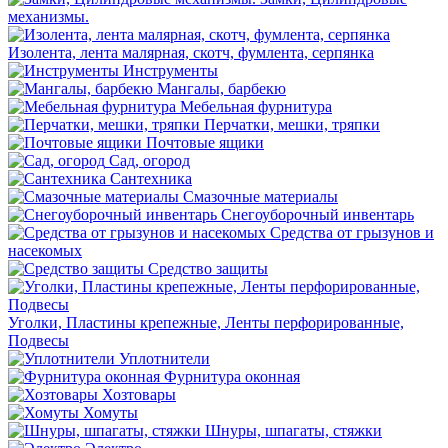
механизмы.
Изолента, лента малярная, скотч, фумлента, серпянка
Инструменты
Мангалы, барбекю
Мебельная фурнитура
Перчатки, мешки, тряпки
Почтовые ящики
Сад, огород
Сантехника
Смазочные материалы
Снегоуборочный инвентарь
Средства от грызунов и
насекомых
Средство защиты
Уголки, Пластины крепежные, Ленты перфорированные,
Подвесы
Уплотнители
Фурнитура оконная
Хозтовары
Хомуты
Шнуры, шпагаты, стяжки