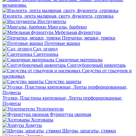
механизмы.
Изолента, лента малярная, скотч, фумлента, серпянка
Инструменты
Мангалы, барбекю
Мебельная фурнитура
Перчатки, мешки, тряпки
Почтовые ящики
Сад, огород
Сантехника
Смазочные материалы
Снегоуборочный инвентарь
Средства от грызунов и
насекомых
Средство защиты
Уголки, Пластины крепежные, Ленты перфорированные,
Подвесы
Уплотнители
Фурнитура оконная
Хозтовары
Хомуты
Шнуры, шпагаты, стяжки