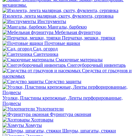
механизмы.
Изолента, лента малярная, скотч, фумлента, серпянка
Инструменты
Мангалы, барбекю
Мебельная фурнитура
Перчатки, мешки, тряпки
Почтовые ящики
Сад, огород
Сантехника
Смазочные материалы
Снегоуборочный инвентарь
Средства от грызунов и
насекомых
Средство защиты
Уголки, Пластины крепежные, Ленты перфорированные,
Подвесы
Уплотнители
Фурнитура оконная
Хозтовары
Хомуты
Шнуры, шпагаты, стяжки