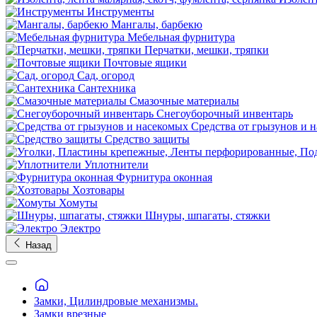
Инструменты
Мангалы, барбекю
Мебельная фурнитура
Перчатки, мешки, тряпки
Почтовые ящики
Сад, огород
Сантехника
Смазочные материалы
Снегоуборочный инвентарь
Средства от грызунов и 
Средство защиты
Уплотнители
Фурнитура оконная
Хозтовары
Хомуты
Шнуры, шпагаты, стяжки
Электро
Назад
Замки, Цилиндровые механизмы.
Замки врезные