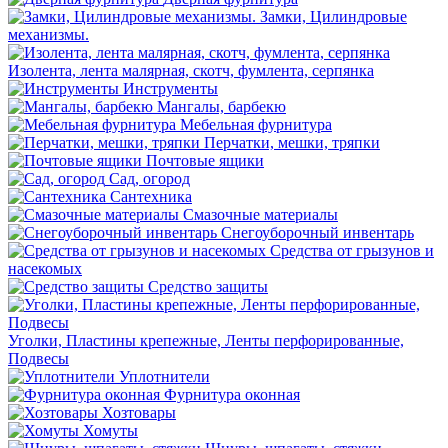
Замки, Цилиндровые
механизмы.
Изолента, лента малярная, скотч, фумлента, серпянка
Инструменты
Мангалы, барбекю
Мебельная фурнитура
Перчатки, мешки, тряпки
Почтовые ящики
Сад, огород
Сантехника
Смазочные материалы
Снегоуборочный инвентарь
Средства от грызунов и
насекомых
Средство защиты
Уголки, Пластины крепежные, Ленты перфорированные,
Подвесы
Уплотнители
Фурнитура оконная
Хозтовары
Хомуты