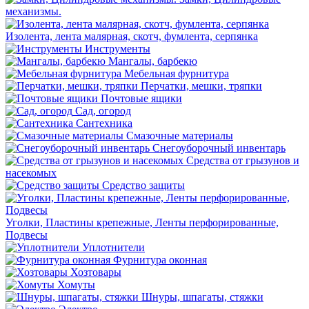
механизмы.
Изолента, лента малярная, скотч, фумлента, серпянка
Инструменты
Мангалы, барбекю
Мебельная фурнитура
Перчатки, мешки, тряпки
Почтовые ящики
Сад, огород
Сантехника
Смазочные материалы
Снегоуборочный инвентарь
Средства от грызунов и
насекомых
Средство защиты
Уголки, Пластины крепежные, Ленты перфорированные,
Подвесы
Уплотнители
Фурнитура оконная
Хозтовары
Хомуты
Шнуры, шпагаты, стяжки