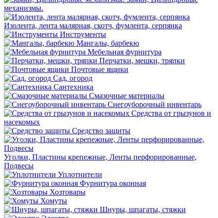
механизмы.
Изолента, лента малярная, скотч, фумлента, серпянка
Инструменты
Мангалы, барбекю
Мебельная фурнитура
Перчатки, мешки, тряпки
Почтовые ящики
Сад, огород
Сантехника
Смазочные материалы
Снегоуборочный инвентарь
Средства от грызунов и
насекомых
Средство защиты
Уголки, Пластины крепежные, Ленты перфорированные,
Подвесы
Уплотнители
Фурнитура оконная
Хозтовары
Хомуты
Шнуры, шпагаты, стяжки