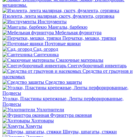
механизмы.
Изолента, лента малярная, скотч, фумлента, серпянка
Инструменты
Мангалы, барбекю
Мебельная фурнитура
Перчатки, мешки, тряпки
Почтовые ящики
Сад, огород
Сантехника
Смазочные материалы
Снегоуборочный инвентарь
Средства от грызунов и
насекомых
Средство защиты
Уголки, Пластины крепежные, Ленты перфорированные,
Подвесы
Уплотнители
Фурнитура оконная
Хозтовары
Хомуты
Шнуры, шпагаты, стяжки