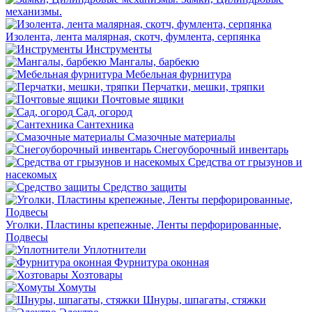
механизмы.
Изолента, лента малярная, скотч, фумлента, серпянка
Инструменты
Мангалы, барбекю
Мебельная фурнитура
Перчатки, мешки, тряпки
Почтовые ящики
Сад, огород
Сантехника
Смазочные материалы
Снегоуборочный инвентарь
Средства от грызунов и
насекомых
Средство защиты
Уголки, Пластины крепежные, Ленты перфорированные,
Подвесы
Уплотнители
Фурнитура оконная
Хозтовары
Хомуты
Шнуры, шпагаты, стяжки