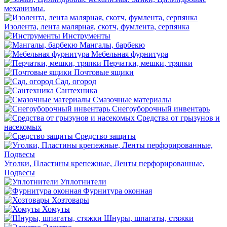
механизмы.
Изолента, лента малярная, скотч, фумлента, серпянка
Инструменты
Мангалы, барбекю
Мебельная фурнитура
Перчатки, мешки, тряпки
Почтовые ящики
Сад, огород
Сантехника
Смазочные материалы
Снегоуборочный инвентарь
Средства от грызунов и
насекомых
Средство защиты
Уголки, Пластины крепежные, Ленты перфорированные,
Подвесы
Уплотнители
Фурнитура оконная
Хозтовары
Хомуты
Шнуры, шпагаты, стяжки