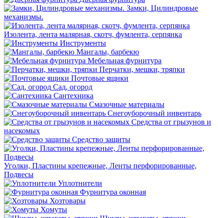
Замки, Цилиндровые
механизмы.
Изолента, лента малярная, скотч, фумлента, серпянка
Инструменты
Мангалы, барбекю
Мебельная фурнитура
Перчатки, мешки, тряпки
Почтовые ящики
Сад, огород
Сантехника
Смазочные материалы
Снегоуборочный инвентарь
Средства от грызунов и
насекомых
Средство защиты
Уголки, Пластины крепежные, Ленты перфорированные,
Подвесы
Уплотнители
Фурнитура оконная
Хозтовары
Хомуты