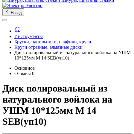
Шнуры, шпагаты, стяжки
Электро
Назад
Инструменты
Бруски, напильники, надфили, круги
Круги отрезные, алмазные диски
Диск полировальный из натурального войлока на УШМ
10*125мм М 14 SEB(уп10)
Основное
Отзывы
0
Диск полировальный из
натурального войлока на
УШМ 10*125мм М 14
SEB(уп10)