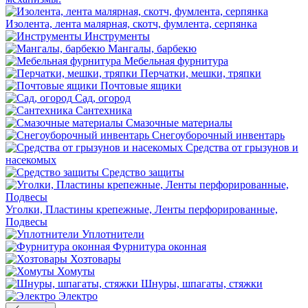
Изолента, лента малярная, скотч, фумлента, серпянка
Инструменты
Мангалы, барбекю
Мебельная фурнитура
Перчатки, мешки, тряпки
Почтовые ящики
Сад, огород
Сантехника
Смазочные материалы
Снегоуборочный инвентарь
Средства от грызунов и
насекомых
Средство защиты
Уголки, Пластины крепежные, Ленты перфорированные,
Подвесы
Уплотнители
Фурнитура оконная
Хозтовары
Хомуты
Шнуры, шпагаты, стяжки
Электро