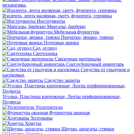
механизмы.
Изолента, лента малярная, скотч, фумлента, серпянка
Инструменты
Мангалы, барбекю
Мебельная фурнитура
Перчатки, мешки, тряпки
Почтовые ящики
Сад, огород
Сантехника
Смазочные материалы
Снегоуборочный инвентарь
Средства от грызунов и
насекомых
Средство защиты
Уголки, Пластины крепежные, Ленты перфорированные,
Подвесы
Уплотнители
Фурнитура оконная
Хозтовары
Хомуты
Шнуры, шпагаты, стяжки