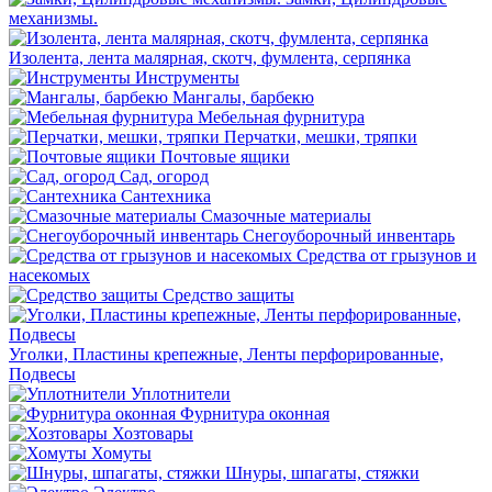
механизмы.
Изолента, лента малярная, скотч, фумлента, серпянка
Инструменты
Мангалы, барбекю
Мебельная фурнитура
Перчатки, мешки, тряпки
Почтовые ящики
Сад, огород
Сантехника
Смазочные материалы
Снегоуборочный инвентарь
Средства от грызунов и
насекомых
Средство защиты
Уголки, Пластины крепежные, Ленты перфорированные,
Подвесы
Уплотнители
Фурнитура оконная
Хозтовары
Хомуты
Шнуры, шпагаты, стяжки