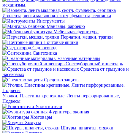
механизмы.
Изолента, лента малярная, скотч, фумлента, серпянка
Инструменты
Мангалы, барбекю
Мебельная фурнитура
Перчатки, мешки, тряпки
Почтовые ящики
Сад, огород
Сантехника
Смазочные материалы
Снегоуборочный инвентарь
Средства от грызунов и
насекомых
Средство защиты
Уголки, Пластины крепежные, Ленты перфорированные,
Подвесы
Уплотнители
Фурнитура оконная
Хозтовары
Хомуты
Шнуры, шпагаты, стяжки