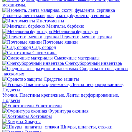
механизмы.
Изолента, лента малярная, скотч, фумлента, серпянка
Инструменты
Мангалы, барбекю
Мебельная фурнитура
Перчатки, мешки, тряпки
Почтовые ящики
Сад, огород
Сантехника
Смазочные материалы
Снегоуборочный инвентарь
Средства от грызунов и
насекомых
Средство защиты
Уголки, Пластины крепежные, Ленты перфорированные,
Подвесы
Уплотнители
Фурнитура оконная
Хозтовары
Хомуты
Шнуры, шпагаты, стяжки