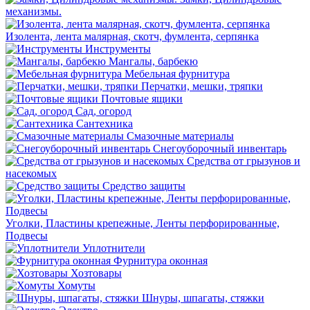
механизмы.
Изолента, лента малярная, скотч, фумлента, серпянка
Инструменты
Мангалы, барбекю
Мебельная фурнитура
Перчатки, мешки, тряпки
Почтовые ящики
Сад, огород
Сантехника
Смазочные материалы
Снегоуборочный инвентарь
Средства от грызунов и
насекомых
Средство защиты
Уголки, Пластины крепежные, Ленты перфорированные,
Подвесы
Уплотнители
Фурнитура оконная
Хозтовары
Хомуты
Шнуры, шпагаты, стяжки