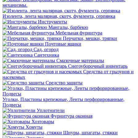
механизмы.
Изолента, лента малярная, скотч, фумлента, серпянка
Инструменты
Мангалы, барбекю
Мебельная фурнитура
Перчатки, мешки, тряпки
Почтовые ящики
Сад, огород
Сантехника
Смазочные материалы
Снегоуборочный инвентарь
Средства от грызунов и
насекомых
Средство защиты
Уголки, Пластины крепежные, Ленты перфорированные,
Подвесы
Уплотнители
Фурнитура оконная
Хозтовары
Хомуты
Шнуры, шпагаты, стяжки