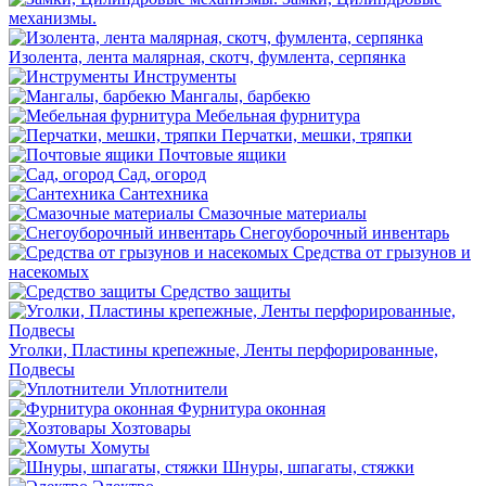
механизмы.
Изолента, лента малярная, скотч, фумлента, серпянка
Инструменты
Мангалы, барбекю
Мебельная фурнитура
Перчатки, мешки, тряпки
Почтовые ящики
Сад, огород
Сантехника
Смазочные материалы
Снегоуборочный инвентарь
Средства от грызунов и
насекомых
Средство защиты
Уголки, Пластины крепежные, Ленты перфорированные,
Подвесы
Уплотнители
Фурнитура оконная
Хозтовары
Хомуты
Шнуры, шпагаты, стяжки