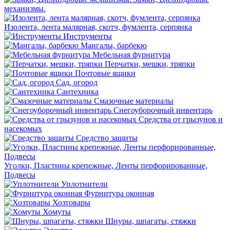
механизмы.
Изолента, лента малярная, скотч, фумлента, серпянка
Инструменты
Мангалы, барбекю
Мебельная фурнитура
Перчатки, мешки, тряпки
Почтовые ящики
Сад, огород
Сантехника
Смазочные материалы
Снегоуборочный инвентарь
Средства от грызунов и
насекомых
Средство защиты
Уголки, Пластины крепежные, Ленты перфорированные,
Подвесы
Уплотнители
Фурнитура оконная
Хозтовары
Хомуты
Шнуры, шпагаты, стяжки