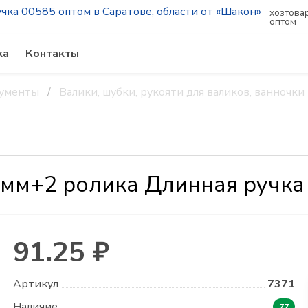
хозтова
оптом
ка
Контакты
рументы
Валики, шубки, рукояти для валиков, ванночки
5мм+2 ролика Длинная ручка
91.25 ₽
Артикул
7371
Наличие
77