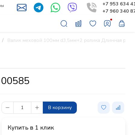
+7 953 634 4
ры
+7 960 340 8
Валик меховой 100мм d3,5мм+2 ролика Длинная ручк
 00585
В корзину
Купить в 1 клик