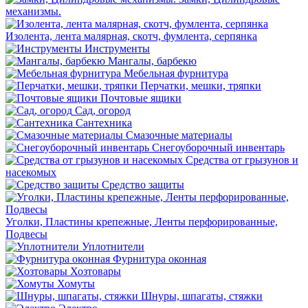
механизмы.
Изолента, лента малярная, скотч, фумлента, серпянка
Инструменты
Мангалы, барбекю
Мебельная фурнитура
Перчатки, мешки, тряпки
Почтовые ящики
Сад, огород
Сантехника
Смазочные материалы
Снегоуборочный инвентарь
Средства от грызунов и
насекомых
Средство защиты
Уголки, Пластины крепежные, Ленты перфорированные,
Подвесы
Уплотнители
Фурнитура оконная
Хозтовары
Хомуты
Шнуры, шпагаты, стяжки