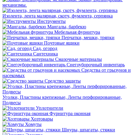
механизмы.
Изолента, лента малярная, скотч, фумлента, серпянка
Инструменты
Мангалы, барбекю
Мебельная фурнитура
Перчатки, мешки, тряпки
Почтовые ящики
Сад, огород
Сантехника
Смазочные материалы
Снегоуборочный инвентарь
Средства от грызунов и
насекомых
Средство защиты
Уголки, Пластины крепежные, Ленты перфорированные,
Подвесы
Уплотнители
Фурнитура оконная
Хозтовары
Хомуты
Шнуры, шпагаты, стяжки