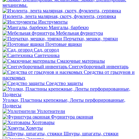
механизмы.
Изолента, лента малярная, скотч, фумлента, серпянка
Инструменты
Мангалы, барбекю
Мебельная фурнитура
Перчатки, мешки, тряпки
Почтовые ящики
Сад, огород
Сантехника
Смазочные материалы
Снегоуборочный инвентарь
Средства от грызунов и
насекомых
Средство защиты
Уголки, Пластины крепежные, Ленты перфорированные,
Подвесы
Уплотнители
Фурнитура оконная
Хозтовары
Хомуты
Шнуры, шпагаты, стяжки