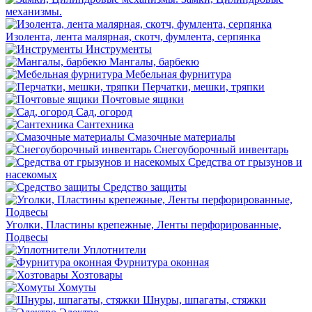
механизмы.
Изолента, лента малярная, скотч, фумлента, серпянка
Инструменты
Мангалы, барбекю
Мебельная фурнитура
Перчатки, мешки, тряпки
Почтовые ящики
Сад, огород
Сантехника
Смазочные материалы
Снегоуборочный инвентарь
Средства от грызунов и
насекомых
Средство защиты
Уголки, Пластины крепежные, Ленты перфорированные,
Подвесы
Уплотнители
Фурнитура оконная
Хозтовары
Хомуты
Шнуры, шпагаты, стяжки