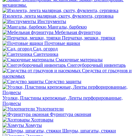
механизмы.
Изолента, лента малярная, скотч, фумлента, серпянка
Инструменты
Мангалы, барбекю
Мебельная фурнитура
Перчатки, мешки, тряпки
Почтовые ящики
Сад, огород
Сантехника
Смазочные материалы
Снегоуборочный инвентарь
Средства от грызунов и
насекомых
Средство защиты
Уголки, Пластины крепежные, Ленты перфорированные,
Подвесы
Уплотнители
Фурнитура оконная
Хозтовары
Хомуты
Шнуры, шпагаты, стяжки