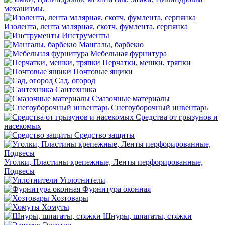
механизмы.
Изолента, лента малярная, скотч, фумлента, серпянка
Инструменты
Мангалы, барбекю
Мебельная фурнитура
Перчатки, мешки, тряпки
Почтовые ящики
Сад, огород
Сантехника
Смазочные материалы
Снегоуборочный инвентарь
Средства от грызунов и
насекомых
Средство защиты
Уголки, Пластины крепежные, Ленты перфорированные,
Подвесы
Уплотнители
Фурнитура оконная
Хозтовары
Хомуты
Шнуры, шпагаты, стяжки