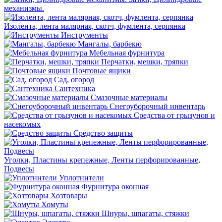
механизмы.
Изолента, лента малярная, скотч, фумлента, серпянка
Инструменты
Мангалы, барбекю
Мебельная фурнитура
Перчатки, мешки, тряпки
Почтовые ящики
Сад, огород
Сантехника
Смазочные материалы
Снегоуборочный инвентарь
Средства от грызунов и
насекомых
Средство защиты
Уголки, Пластины крепежные, Ленты перфорированные,
Подвесы
Уплотнители
Фурнитура оконная
Хозтовары
Хомуты
Шнуры, шпагаты, стяжки