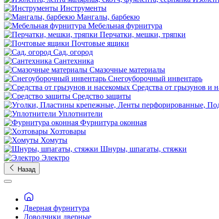
Инструменты
Мангалы, барбекю
Мебельная фурнитура
Перчатки, мешки, тряпки
Почтовые ящики
Сад, огород
Сантехника
Смазочные материалы
Снегоуборочный инвентарь
Средства от грызунов и 
Средство защиты
Уплотнители
Фурнитура оконная
Хозтовары
Хомуты
Шнуры, шпагаты, стяжки
Электро
Назад
Дверная фурнитура
Доводчики дверные