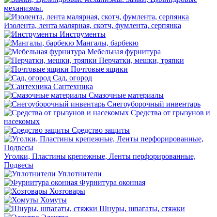
механизмы.
Изолента, лента малярная, скотч, фумлента, серпянка
Инструменты
Мангалы, барбекю
Мебельная фурнитура
Перчатки, мешки, тряпки
Почтовые ящики
Сад, огород
Сантехника
Смазочные материалы
Снегоуборочный инвентарь
Средства от грызунов и
насекомых
Средство защиты
Уголки, Пластины крепежные, Ленты перфорированные,
Подвесы
Уплотнители
Фурнитура оконная
Хозтовары
Хомуты
Шнуры, шпагаты, стяжки